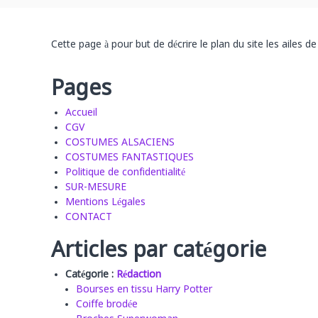
e
l
r
e
d
Cette page à pour but de décrire le plan du site les ailes de
s
e
d
c
o
e
Pages
u
s
t
Accueil
i
u
CGV
n
r
COSTUMES ALSACIENS
t
e
COSTUMES FANTASTIQUES
a
Politique de confidentialité
r
SUR-MESURE
a
Mentions Légales
CONTACT
Articles par catégorie
Catégorie :
Rédaction
Bourses en tissu Harry Potter
Coiffe brodée