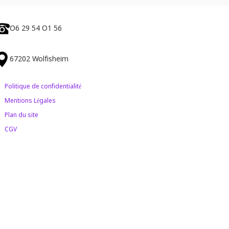
O6 29 54 O1 56
67202 Wolfisheim
Politique de confidentialité
Mentions Légales
Plan du site
CGV