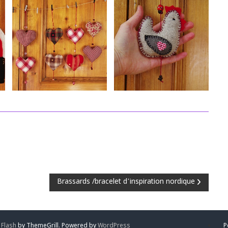
Brassards /bracelet d’inspiration nordique
:
Flash
by ThemeGrill. Powered by
WordPress
P