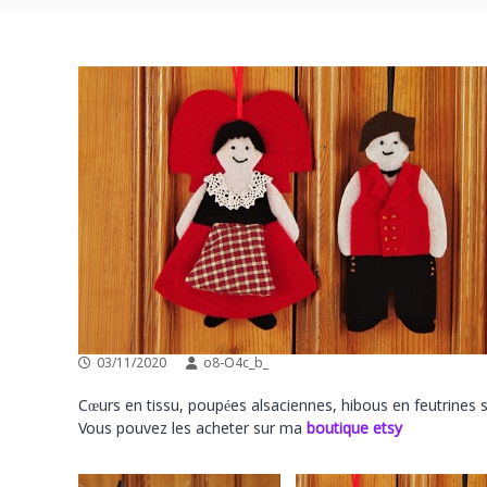
e
l
r
e
d
s
e
d
c
o
e
u
s
t
i
u
n
r
t
e
a
r
a
03/11/2020
o8-O4c_b_
Cœurs en tissu, poupées alsaciennes, hibous en feutrines s
Vous pouvez les acheter sur ma
boutique etsy