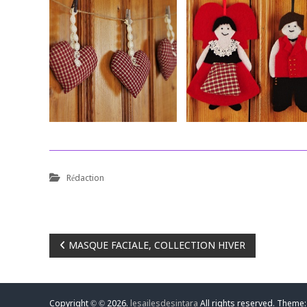
Rédaction
N
MASQUE FACIALE, COLLECTION HIVER
a
Copyright © © 2026.
lesailesdesintara
All rights reserved. Theme